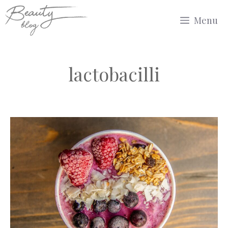
Przejdź
Menu
do
treści
lactobacilli