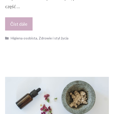
część …
Číst dále
Kategorie
Higiena osobista
,
Zdrowie i styl życia