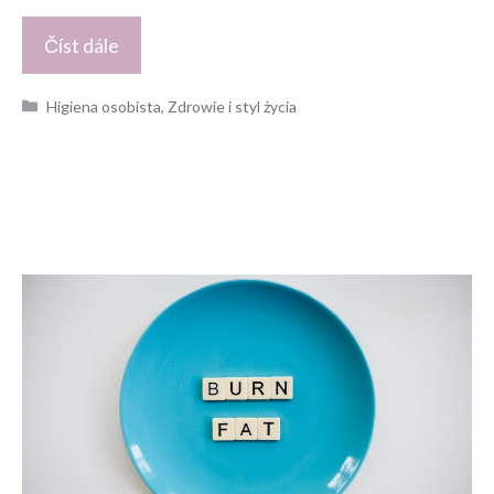
Číst dále
Kategorie
Higiena osobista
,
Zdrowie i styl życia