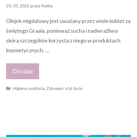
20. 10. 2022
przez
Katka
Olejek migdałowy jest uważany przez wiele kobiet za
świętego Graala, ponieważ sucha i nadwrażliwa
skóra szczególnie korzysta z niego w produktach
kosmetycznych. …
Číst dále
Kategorie
Higiena osobista
,
Zdrowie i styl życia