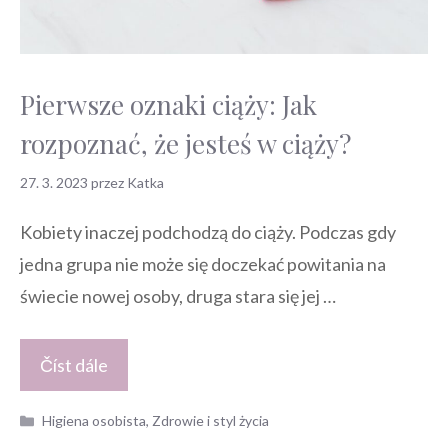
Pierwsze oznaki ciąży: Jak
rozpoznać, że jesteś w ciąży?
27. 3. 2023
przez
Katka
Kobiety inaczej podchodzą do ciąży. Podczas gdy
jedna grupa nie może się doczekać powitania na
świecie nowej osoby, druga stara się jej …
Číst dále
Kategorie
Higiena osobista
,
Zdrowie i styl życia