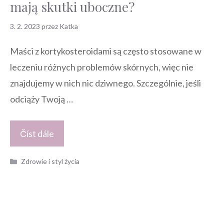
mają skutki uboczne?
3. 2. 2023
przez
Katka
Maści z kortykosteroidami są często stosowane w
leczeniu różnych problemów skórnych, więc nie
znajdujemy w nich nic dziwnego. Szczególnie, jeśli
odciąży Twoją …
Číst dále
Kategorie
Zdrowie i styl życia