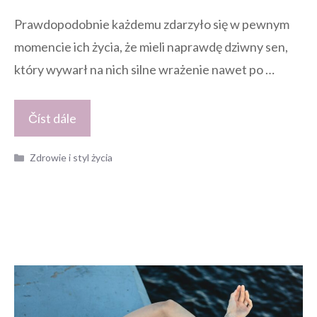
Prawdopodobnie każdemu zdarzyło się w pewnym
momencie ich życia, że mieli naprawdę dziwny sen,
który wywarł na nich silne wrażenie nawet po …
Číst dále
Kategorie
Zdrowie i styl życia