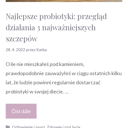
Najlepsze probiotyki: przegląd
działania 3 najważniejszych
szczepów
28. 4. 2022
przez
Katka
O ile nie mieszkałeś pod kamieniem,
prawdopodobnie zauważyłeś w ciągu ostatnich kilku
lat, że ludzie powinni regularnie dostarczać
probiotyki w swojej diecie. …
Číst dále
Kategorie
Odżywianie i sport
,
Zdrowie i styl życia