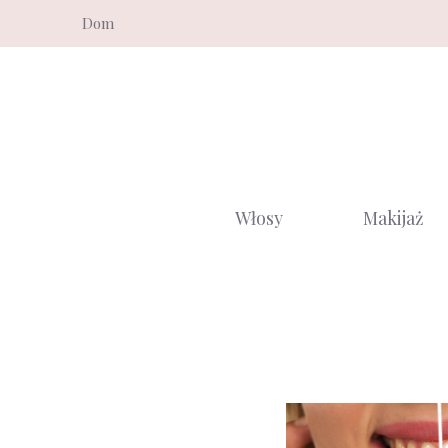
Przejdź
Dom
do
treści
Włosy
Makijaż