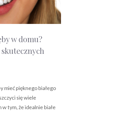
zęby w domu?
 skutecznych
łby mieć pięknego białego
zczyci się wiele
w tym, że idealnie białe