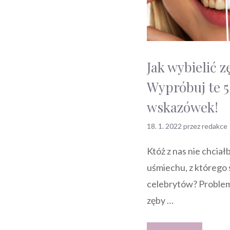
Jak wybielić 
Wypróbuj te 5
wskazówek!
18. 1. 2022
przez
redakce
Któż z nas nie chcia
uśmiechu, z którego s
celebrytów? Problem 
zęby …