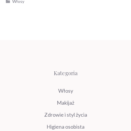
Kategorie
Włosy
Kategoria
Włosy
Makijaż
Zdrowie i styl życia
Higiena osobista