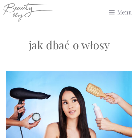
Przejdź
Menu
do
treści
jak dbać o włosy