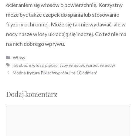
ocieraniem się włosów o powierzchnię. Korzystny
może być także czepek do spania lub stosowanie
fryzury ochronnej. Może się tak nie wydawać, ale w
nocy nasze włosy układają się inaczej. Co też nie ma
na nich dobrego wpływu.
Kategorie
Włosy
Tagi
jak dbać o włosy
,
piękno
,
typy włosów
,
wzrost włosów
Nawigacja
Modna fryzura Pixie: Wypróbuj te 10 odmian!
wpisu
Dodaj komentarz
Komentarz