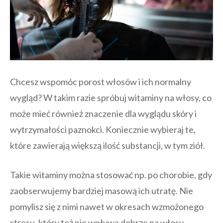
Chcesz wspomóc porost włosów i ich normalny
wygląd? W takim razie spróbuj
witaminy na włosy
, co
może mieć również znaczenie dla wyglądu skóry i
wytrzymałości paznokci. Koniecznie wybieraj te,
które zawierają większą ilość substancji, w tym ziół.
Takie witaminy można stosować np. po chorobie, gdy
zaobserwujemy bardziej masową ich utratę. Nie
pomylisz się z nimi nawet w okresach wzmożonego
stresu, który też nie wpływa dobrze na włosy.