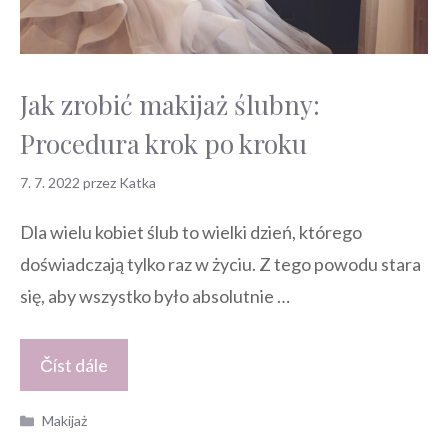
Jak zrobić makijaż ślubny:
Procedura krok po kroku
7. 7. 2022
przez
Katka
Dla wielu kobiet ślub to wielki dzień, którego
doświadczają tylko raz w życiu. Z tego powodu stara
się, aby wszystko było absolutnie …
Číst dále
Kategorie
Makijaż