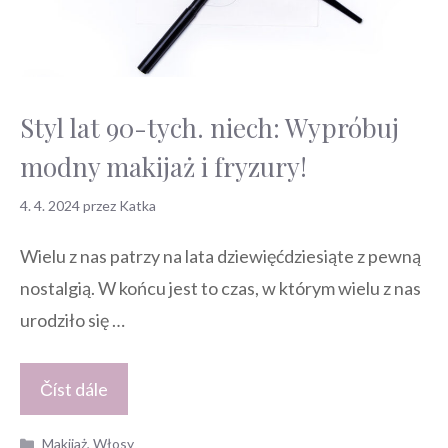
Styl lat 90-tych. niech: Wypróbuj
modny makijaż i fryzury!
4. 4. 2024
przez
Katka
Wielu z nas patrzy na lata dziewięćdziesiąte z pewną
nostalgią. W końcu jest to czas, w którym wielu z nas
urodziło się …
Číst dále
Kategorie
Makijaż
,
Włosy