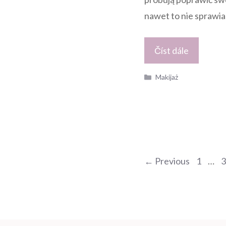
nawet to nie sprawia
Číst dále
Kategorie
Makijaż
Nawigacja
Page
P
←
Previous
1
…
3
wpisu