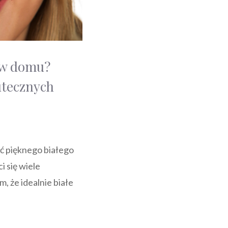
y w domu?
utecznych
eć pięknego białego
i się wiele
, że idealnie białe