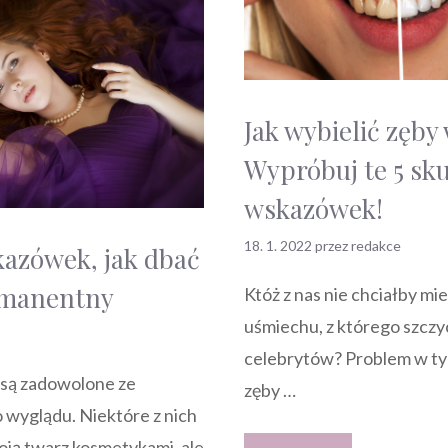
Jak wybielić zęb
Wypróbuj te 5 sk
wskazówek!
18. 1. 2022
przez
redakce
kazówek, jak dbać
rmanentny
Któż z nas nie chciałby mi
uśmiechu, z którego szczyc
celebrytów? Problem w tym
 są zadowolone ze
zęby …
 wyglądu. Niektóre z nich
oją twarz kosmetykami, ale