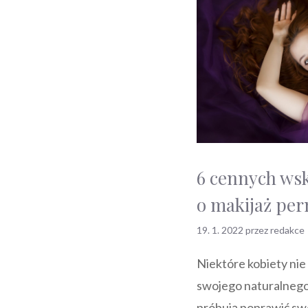
6 cennych ws
o makijaż pe
19. 1. 2022
przez
redakce
Niektóre kobiety nie
swojego naturalnego
próbują poprawić sw