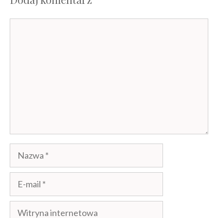
Komentarz
Nazwa
E-
mail
Witryna