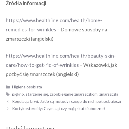
Źródła informacji
https://www.healthline.com/health/home-
remedies-for-wrinkles
– Domowe sposoby na
zmarszczki (angielski)
https://www.healthline.com/health/beauty-skin-
care/how-to-get-rid-of-wrinkles
– Wskazówki, jak
pozbyć się zmarszczek (angielski)
Kategorie
Higiena osobista
Tagi
piękno
,
starzenie się
,
zapobieganie zmarszczkom
,
zmarszczki
Nawigacja
Regulacja brwi: Jakie są metody i czego do nich potrzebujesz?
wpisu
Kortykosteroidy: Czym są i czy mają skutki uboczne?
Dodaj komentarz