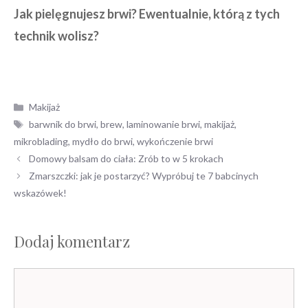
Jak pielęgnujesz brwi? Ewentualnie, którą z tych
technik wolisz?
Kategorie
Makijaż
Tagi
barwnik do brwi
,
brew
,
laminowanie brwi
,
makijaż
,
mikroblading
,
mydło do brwi
,
wykończenie brwi
Nawigacja
Domowy balsam do ciała: Zrób to w 5 krokach
wpisu
Zmarszczki: jak je postarzyć? Wypróbuj te 7 babcinych
wskazówek!
Dodaj komentarz
Komentarz