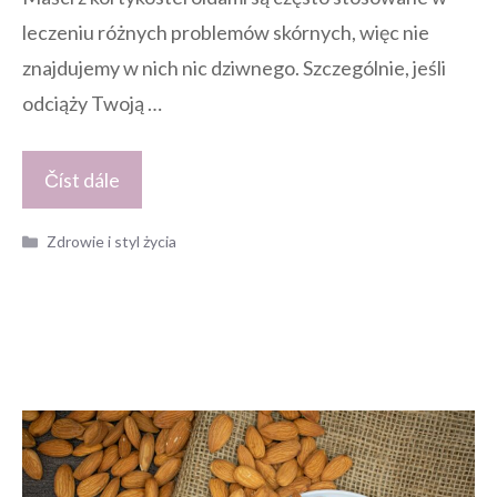
leczeniu różnych problemów skórnych, więc nie
znajdujemy w nich nic dziwnego. Szczególnie, jeśli
odciąży Twoją …
Číst dále
Kategorie
Zdrowie i styl życia