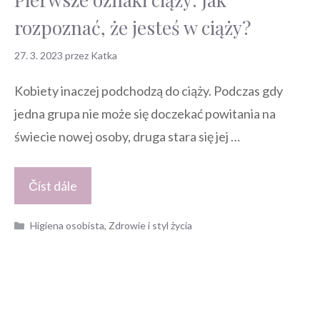
rozpoznać, że jesteś w ciąży?
27. 3. 2023
przez
Katka
Kobiety inaczej podchodzą do ciąży. Podczas gdy
jedna grupa nie może się doczekać powitania na
świecie nowej osoby, druga stara się jej …
Číst dále
Kategorie
Higiena osobista
,
Zdrowie i styl życia