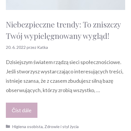
Niebezpieczne trendy: To zniszczy
Twój wypielęgnowany wygląd!
20. 6. 2022
przez
Katka
Dzisiejszym światem rządzą sieci społecznościowe.
Jeśli stworzysz wystarczająco interesujących treści,
istnieje szansa, że z czasem zbudujesz silną bazę
obserwujących, którzy zrobią wszystko, …
Číst dále
Kategorie
Higiena osobista
,
Zdrowie i styl życia