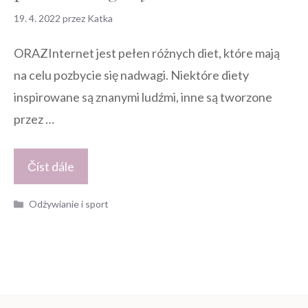
19. 4. 2022
przez
Katka
ORAZInternet jest pełen różnych diet, które mają
na celu pozbycie się nadwagi. Niektóre diety
inspirowane są znanymi ludźmi, inne są tworzone
przez …
Číst dále
Kategorie
Odżywianie i sport