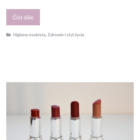
Číst dále
Kategorie
Higiena osobista
,
Zdrowie i styl życia