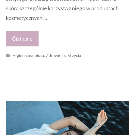
skóra szczególnie korzysta z niego w produktach
kosmetycznych. …
Číst dále
Kategorie
Higiena osobista
,
Zdrowie i styl życia