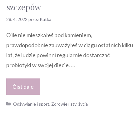
szczepów
28. 4. 2022
przez
Katka
O ile nie mieszkałeś pod kamieniem,
prawdopodobnie zauważyłeś w ciągu ostatnich kilku
lat, że ludzie powinni regularnie dostarczać
probiotyki w swojej diecie. …
Číst dále
Kategorie
Odżywianie i sport
,
Zdrowie i styl życia