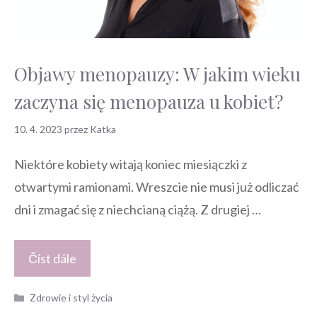
Objawy menopauzy: W jakim wieku
zaczyna się menopauza u kobiet?
10. 4. 2023
przez
Katka
Niektóre kobiety witają koniec miesiączki z
otwartymi ramionami. Wreszcie nie musi już odliczać
dni i zmagać się z niechcianą ciążą. Z drugiej …
Číst dále
Kategorie
Zdrowie i styl życia