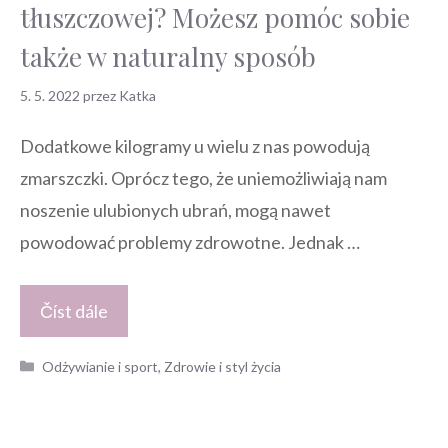
tłuszczowej? Możesz pomóc sobie
także w naturalny sposób
5. 5. 2022
przez
Katka
Dodatkowe kilogramy u wielu z nas powodują
zmarszczki. Oprócz tego, że uniemożliwiają nam
noszenie ulubionych ubrań, mogą nawet
powodować problemy zdrowotne. Jednak …
Číst dále
Kategorie
Odżywianie i sport
,
Zdrowie i styl życia